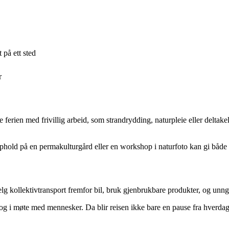
 på ett sted
r
erien med frivillig arbeid, som strandrydding, naturpleie eller deltakels
opphold på en permakulturgård eller en workshop i naturfoto kan gi både 
Velg kollektivtransport fremfor bil, bruk gjenbrukbare produkter, og unn
en og i møte med mennesker. Da blir reisen ikke bare en pause fra hver