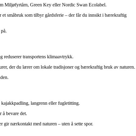
 som Miljøfyrtårn, Green Key eller Nordic Swan Ecolabel.
 et småbruk som tilbyr gårdsferie – der får du innsikt i bærekraftig
 på.
 og reduserer transportens klimaavtrykk.
er, der du lærer om lokale tradisjoner og bærekraftig bruk av naturen.
nden.
ajakkpadling, langrenn eller fugletitting.
r å bevare det.
r gir nærkontakt med naturen – uten å sette spor.