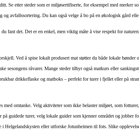
ditt. Se etter steder som er miljøsertifiserte, for eksempel med merker
g og avfallssortering. Du kan også velge å bo på en økologisk gård eller
 du fant det. Det er en enkel, men viktig måte å vise respekt for naturen
orskjell. Ved å spise lokalt produsert mat støtter du både lokale bønder
 sesongens råvarer. Mange steder tilbyr også matkurs eller sankingstur
ukbar drikkeflaske og matboks – perfekt for turer i fjellet eller på stra
ed omtanke. Velg aktiviteter som ikke belaster miljøet, som fotturer, k
ar på guidede turer, velg lokale guider som kjenner området og jobber fo
 Helgelandskysten eller utforske Jotunheimen til fots. Slike opplevelse