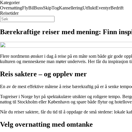
Kategorier
Overnatting
Fly
Bil
Buss
Skip
Tog
Kansellering
Utflukt
Eventyr
Bedrift
Reisetider
Bærekraftige reiser med mening: Finn inspi
Flere nordmenn ønsker i dag å reise på en måte som både gir gode opple
kulturen og menneskene man møter underveis. Her får du inspirasjon t
Reis saktere – og opplev mer
En av de mest effektive måtene å reise bærekraftig på er å senke tempoet. 
Togreiser i Norge byr på spektakulære utsikter og roligere tempo. Ber
nattog til Stockholm eller København og spare både flytur og hotellover
Når du reiser saktere, får du tid til å oppdage de små stedene: lokale k
Velg overnatting med omtanke