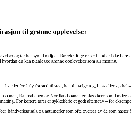
rasjon til grønne opplevelser
velser og tar hensyn til miljøet. Bærekraftige reiser handler ikke bare
il hvordan du kan planlegge grønne opplevelser som gir mening.
I stedet for å fly fra sted til sted, kan du velge tog, buss eller sykkel –
gensbanen, Raumabanen og Nordlandsbanen er klassikere som lar deg opp
natting. For kortere turer er sykkelferie et godt alternativ – for ekse
afeer, håndverksutsalg og naturperler som ofte overses av de som haster f