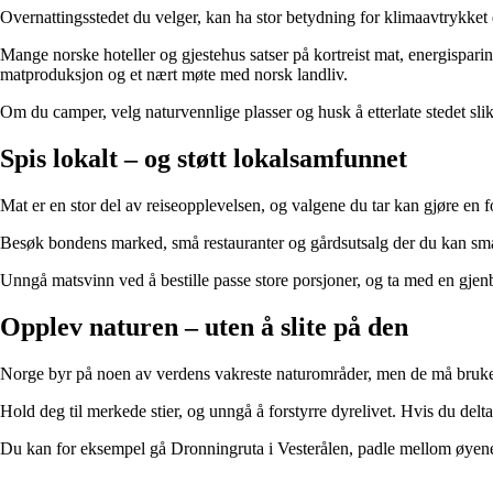
Overnattingsstedet du velger, kan ha stor betydning for klimaavtrykket 
Mange norske hoteller og gjestehus satser på kortreist mat, energisparin
matproduksjon og et nært møte med norsk landliv.
Om du camper, velg naturvennlige plasser og husk å etterlate stedet slik
Spis lokalt – og støtt lokalsamfunnet
Mat er en stor del av reiseopplevelsen, og valgene du tar kan gjøre en f
Besøk bondens marked, små restauranter og gårdsutsalg der du kan smake
Unngå matsvinn ved å bestille passe store porsjoner, og ta med en gjenbr
Opplev naturen – uten å slite på den
Norge byr på noen av verdens vakreste naturområder, men de må brukes m
Hold deg til merkede stier, og unngå å forstyrre dyrelivet. Hvis du delt
Du kan for eksempel gå Dronningruta i Vesterålen, padle mellom øyene i