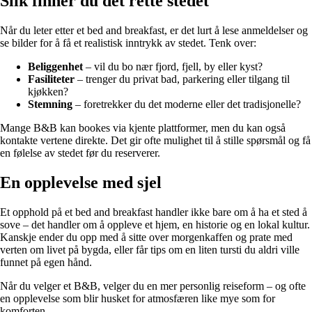
Slik finner du det rette stedet
Når du leter etter et bed and breakfast, er det lurt å lese anmeldelser og
se bilder for å få et realistisk inntrykk av stedet. Tenk over:
Beliggenhet
– vil du bo nær fjord, fjell, by eller kyst?
Fasiliteter
– trenger du privat bad, parkering eller tilgang til
kjøkken?
Stemning
– foretrekker du det moderne eller det tradisjonelle?
Mange B&B kan bookes via kjente plattformer, men du kan også
kontakte vertene direkte. Det gir ofte mulighet til å stille spørsmål og få
en følelse av stedet før du reserverer.
En opplevelse med sjel
Et opphold på et bed and breakfast handler ikke bare om å ha et sted å
sove – det handler om å oppleve et hjem, en historie og en lokal kultur.
Kanskje ender du opp med å sitte over morgenkaffen og prate med
verten om livet på bygda, eller får tips om en liten tursti du aldri ville
funnet på egen hånd.
Når du velger et B&B, velger du en mer personlig reiseform – og ofte
en opplevelse som blir husket for atmosfæren like mye som for
komforten.