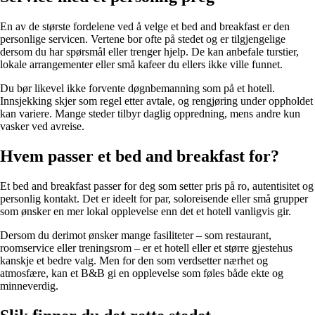
En av de største fordelene ved å velge et bed and breakfast er den
personlige servicen. Vertene bor ofte på stedet og er tilgjengelige
dersom du har spørsmål eller trenger hjelp. De kan anbefale turstier,
lokale arrangementer eller små kafeer du ellers ikke ville funnet.
Du bør likevel ikke forvente døgnbemanning som på et hotell.
Innsjekking skjer som regel etter avtale, og rengjøring under oppholdet
kan variere. Mange steder tilbyr daglig oppredning, mens andre kun
vasker ved avreise.
Hvem passer et bed and breakfast for?
Et bed and breakfast passer for deg som setter pris på ro, autentisitet og
personlig kontakt. Det er ideelt for par, soloreisende eller små grupper
som ønsker en mer lokal opplevelse enn det et hotell vanligvis gir.
Dersom du derimot ønsker mange fasiliteter – som restaurant,
roomservice eller treningsrom – er et hotell eller et større gjestehus
kanskje et bedre valg. Men for den som verdsetter nærhet og
atmosfære, kan et B&B gi en opplevelse som føles både ekte og
minneverdig.