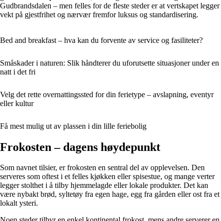
Gudbrandsdalen – men felles for de fleste steder er at vertskapet legger
vekt på gjestfrihet og nærvær fremfor luksus og standardisering.
Bed and breakfast – hva kan du forvente av service og fasiliteter?
Småskader i naturen: Slik håndterer du uforutsette situasjoner under en
natt i det fri
Velg det rette overnattingssted for din ferietype – avslapning, eventyr
eller kultur
Få mest mulig ut av plassen i din lille feriebolig
Frokosten – dagens høydepunkt
Som navnet tilsier, er frokosten en sentral del av opplevelsen. Den
serveres som oftest i et felles kjøkken eller spisestue, og mange verter
legger stolthet i å tilby hjemmelagde eller lokale produkter. Det kan
være nybakt brød, syltetøy fra egen hage, egg fra gården eller ost fra et
lokalt ysteri.
Noen steder tilbyr en enkel kontinental frokost, mens andre serverer en