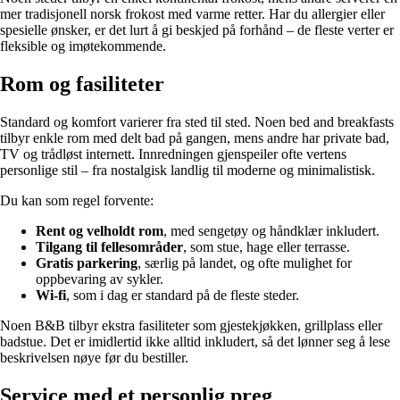
mer tradisjonell norsk frokost med varme retter. Har du allergier eller
spesielle ønsker, er det lurt å gi beskjed på forhånd – de fleste verter er
fleksible og imøtekommende.
Rom og fasiliteter
Standard og komfort varierer fra sted til sted. Noen bed and breakfasts
tilbyr enkle rom med delt bad på gangen, mens andre har private bad,
TV og trådløst internett. Innredningen gjenspeiler ofte vertens
personlige stil – fra nostalgisk landlig til moderne og minimalistisk.
Du kan som regel forvente:
Rent og velholdt rom
, med sengetøy og håndklær inkludert.
Tilgang til fellesområder
, som stue, hage eller terrasse.
Gratis parkering
, særlig på landet, og ofte mulighet for
oppbevaring av sykler.
Wi-fi
, som i dag er standard på de fleste steder.
Noen B&B tilbyr ekstra fasiliteter som gjestekjøkken, grillplass eller
badstue. Det er imidlertid ikke alltid inkludert, så det lønner seg å lese
beskrivelsen nøye før du bestiller.
Service med et personlig preg