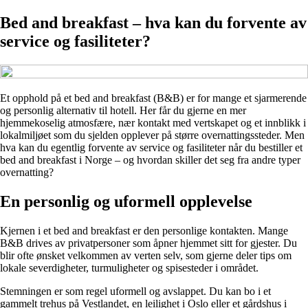
Bed and breakfast – hva kan du forvente av
service og fasiliteter?
Et opphold på et bed and breakfast (B&B) er for mange et sjarmerende
og personlig alternativ til hotell. Her får du gjerne en mer
hjemmekoselig atmosfære, nær kontakt med vertskapet og et innblikk i
lokalmiljøet som du sjelden opplever på større overnattingssteder. Men
hva kan du egentlig forvente av service og fasiliteter når du bestiller et
bed and breakfast i Norge – og hvordan skiller det seg fra andre typer
overnatting?
En personlig og uformell opplevelse
Kjernen i et bed and breakfast er den personlige kontakten. Mange
B&B drives av privatpersoner som åpner hjemmet sitt for gjester. Du
blir ofte ønsket velkommen av verten selv, som gjerne deler tips om
lokale severdigheter, turmuligheter og spisesteder i området.
Stemningen er som regel uformell og avslappet. Du kan bo i et
gammelt trehus på Vestlandet, en leilighet i Oslo eller et gårdshus i