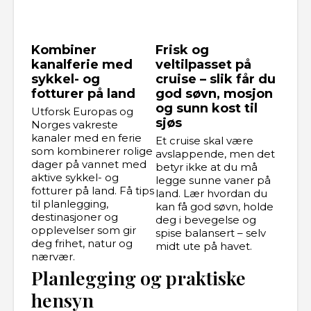
Kombiner
Frisk og
kanalferie med
veltilpasset på
sykkel- og
cruise – slik får du
fotturer på land
god søvn, mosjon
og sunn kost til
Utforsk Europas og
sjøs
Norges vakreste
kanaler med en ferie
Et cruise skal være
som kombinerer rolige
avslappende, men det
dager på vannet med
betyr ikke at du må
aktive sykkel- og
legge sunne vaner på
fotturer på land. Få tips
land. Lær hvordan du
til planlegging,
kan få god søvn, holde
destinasjoner og
deg i bevegelse og
opplevelser som gir
spise balansert – selv
deg frihet, natur og
midt ute på havet.
nærvær.
Planlegging og praktiske
hensyn