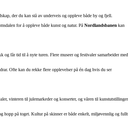
skap, der du kan stå av underveis og oppleve både by og fjell.
omsdalen for å oppleve både kunst og natur. På
Nordlandsbanen
kan
kk og får tid til å nyte turen. Flere museer og festivaler samarbeider med
drar. Ofte kan du rekke flere opplevelser på én dag hvis du ser
er, vinteren til julemarkeder og konserter, og våren til kunstutstillinger
og hopp på toget. Kultur på skinner er både enkelt, miljøvennlig og fullt