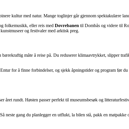
binere kultur med natur. Mange toglinjer går gjennom spektakulære land
og folkemusikk, eller reis med
Dovrebanen
til Dombås og videre til R
e kunstmuseer og festivaler med arktisk preg.
en bærekraftig måte å reise på. Du reduserer klimaavtrykket, slipper trafi
Entur for å finne forbindelser, og sjekk åpningstider og program før du 
r året rundt. Høsten passer perfekt til museumsbesøk og litteraturfestival
. Så neste gang du planlegger en utflukt, la bilen stå, pakk en matpakke 