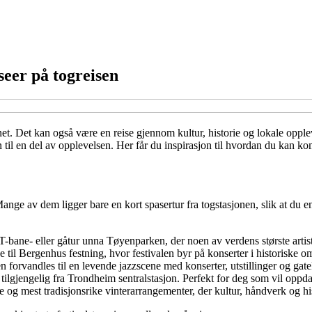
seer på togreisen
net. Det kan også være en reise gjennom kultur, historie og lokale opple
til en del av opplevelsen. Her får du inspirasjon til hvordan du kan kom
ange av dem ligger bare en kort spasertur fra togstasjonen, slik at du en
 T-bane- eller gåtur unna Tøyenparken, der noen av verdens største artist
til Bergenhus festning, hvor festivalen byr på konserter i historiske om
en forvandles til en levende jazzscene med konserter, utstillinger og gat
t tilgjengelig fra Trondheim sentralstasjon. Perfekt for deg som vil oppd
e og mest tradisjonsrike vinterarrangementer, der kultur, håndverk og his