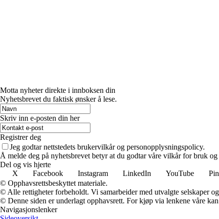
Motta nyheter direkte i innboksen din
Nyhetsbrevet du faktisk ønsker å lese.
Skriv inn e-posten din her
Registrer deg
Jeg godtar nettstedets brukervilkår og personopplysningspolicy.
Å melde deg på nyhetsbrevet betyr at du godtar våre vilkår for bruk og
Del og vis hjerte
X
Facebook
Instagram
LinkedIn
YouTube
Pin
© Opphavsrettsbeskyttet materiale.
© Alle rettigheter forbeholdt. Vi samarbeider med utvalgte selskaper o
© Denne siden er underlagt opphavsrett. For kjøp via lenkene våre kan v
Navigasjonslenker
Sideoversikt