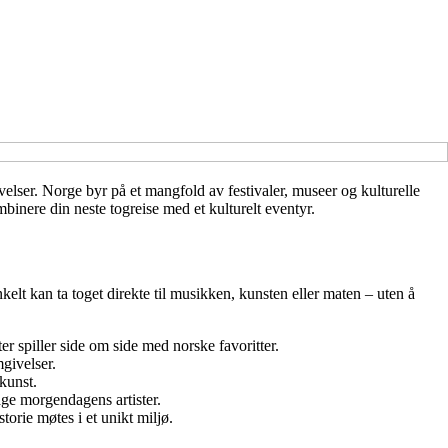
velser. Norge byr på et mangfold av festivaler, museer og kulturelle
binere din neste togreise med et kulturelt eventyr.
kelt kan ta toget direkte til musikken, kunsten eller maten – uten å
er spiller side om side med norske favoritter.
givelser.
ekunst.
age morgendagens artister.
torie møtes i et unikt miljø.