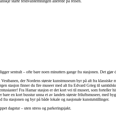
kanskje starte festivalstemningen allerede på reisen.
gger sentralt – ofte bare noen minutters gange fra stasjonen. Det gjør de
il Vestbanen, der Nordens største kunstmuseum byr på alt fra klassiske m
rgen stasjon finner du fire museer med alt fra Edvard Grieg til samtidsk
entusiaster! Fra Hamar stasjon er det kort vei til museet, som forteller 
r bare en kort busstur unna et av landets største friluftsmuseer, med byg
 fra stasjonen og byr på både lokale og nasjonale kunstutstillinger.
et dagstur – uten stress og parkeringsjakt.