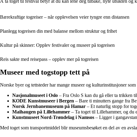
Å ta toget til festival betyr at du kan lene deg tilbake, nyte utsikten og 
Bærekraftige togreiser – når opplevelsen veier tyngre enn distansen
Planlegg togreisen din med balanse mellom struktur og frihet
Kultur på skinner: Opplev festivaler og museer på togreisen
Reis sakte med reisepass – opplev mer på togreisen
Museer med togstopp tett på
Norske byer og tettsteder har mange museer og kulturinstitusjoner som li
Nasjonalmuseet i Oslo
– Fra Oslo S kan du gå eller ta trikken t
KODE Kunstmuseer i Bergen
– Bare ti minutters gange fra Be
Norsk Jernbanemuseum på Hamar
– Et naturlig stopp for tog
Maihaugen på Lillehammer
– Ta toget til Lillehammer, og du e
Kunstmuseet Nord-Trøndelag i Namsos
– Ligger i gangavstand
Med toget som transportmiddel blir museumsbesøket en del av en avslapp