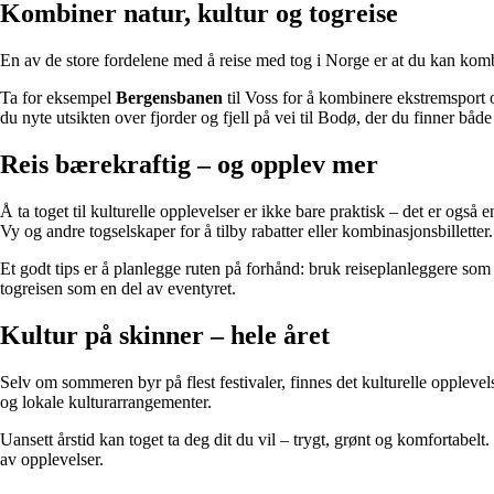
Kombiner natur, kultur og togreise
En av de store fordelene med å reise med tog i Norge er at du kan kom
Ta for eksempel
Bergensbanen
til Voss for å kombinere ekstremsport 
du nyte utsikten over fjorder og fjell på vei til Bodø, der du finner båd
Reis bærekraftig – og opplev mer
Å ta toget til kulturelle opplevelser er ikke bare praktisk – det er også 
Vy og andre togselskaper for å tilby rabatter eller kombinasjonsbilletter.
Et godt tips er å planlegge ruten på forhånd: bruk reiseplanleggere som 
togreisen som en del av eventyret.
Kultur på skinner – hele året
Selv om sommeren byr på flest festivaler, finnes det kulturelle opplevelse
og lokale kulturarrangementer.
Uansett årstid kan toget ta deg dit du vil – trygt, grønt og komfortabelt
av opplevelser.