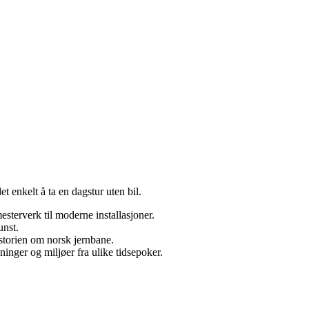
t enkelt å ta en dagstur uten bil.
esterverk til moderne installasjoner.
unst.
historien om norsk jernbane.
ninger og miljøer fra ulike tidsepoker.