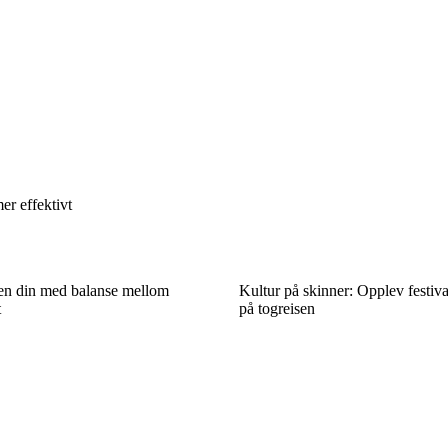
er effektivt
sen din med balanse mellom
Kultur på skinner: Opplev festiv
t
på togreisen