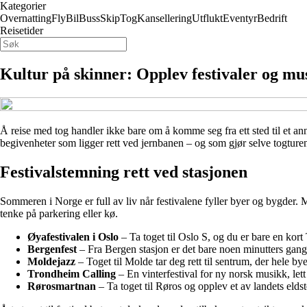
Kategorier
Overnatting
Fly
Bil
Buss
Skip
Tog
Kansellering
Utflukt
Eventyr
Bedrift
Reisetider
Kultur på skinner: Opplev festivaler og mu
Å reise med tog handler ikke bare om å komme seg fra ett sted til et an
begivenheter som ligger rett ved jernbanen – og som gjør selve togturen 
Festivalstemning rett ved stasjonen
Sommeren i Norge er full av liv når festivalene fyller byer og bygder. M
tenke på parkering eller kø.
Øyafestivalen i Oslo
– Ta toget til Oslo S, og du er bare en kort
Bergenfest
– Fra Bergen stasjon er det bare noen minutters gange 
Moldejazz
– Toget til Molde tar deg rett til sentrum, der hele by
Trondheim Calling
– En vinterfestival for ny norsk musikk, let
Rørosmartnan
– Ta toget til Røros og opplev et av landets eldst